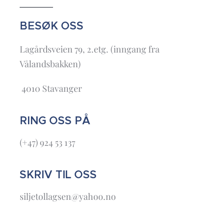
BESØK OSS
Lagårdsveien 79, 2.etg. (inngang fra
Vålandsbakken)
4010 Stavanger
RING OSS PÅ
(+47) 924 53 137
SKRIV TIL OSS
siljetollagsen@yahoo.no