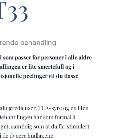
T33
serende behandling
 som passer for personer i alle aldre
lingen er lite smertefull og i
isjonelle peelinger vil du flasse
edingredienser, TCA-syre og en liten
Behandlingen har som formål å
get, samtidig som at du får stimulert
i de dypere hudlagene.