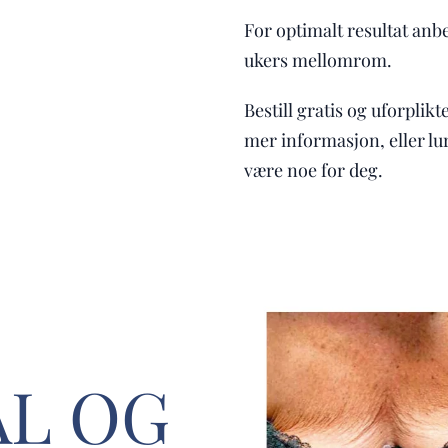
For optimalt resultat anb
ukers mellomrom.
Bestill gratis og uforpli
mer informasjon, eller l
være noe for deg.
L OG