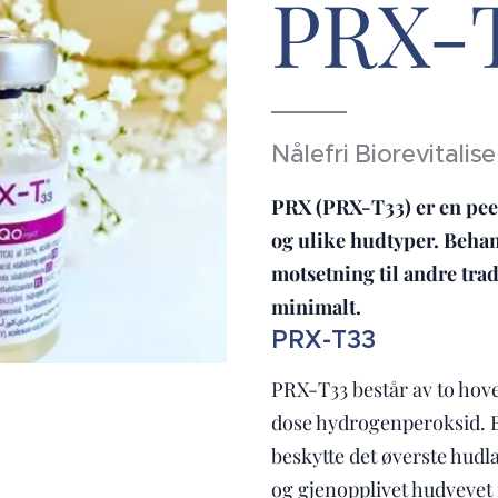
PRX-
Nålefri Biorevitali
PRX (PRX-T33) er en peel
og ulike hudtyper. Behand
motsetning til andre trad
minimalt.
PRX-T33
PRX-T33 består av to hov
dose hydrogenperoksid. 
beskytte det øverste hudla
og gjenopplivet hudvevet 