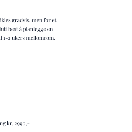
kles gradvis, men for et
lutt best å planlegge en
 1-2 ukers mellomrom.
g kr. 2990,-