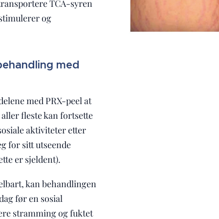
 transportere TCA-syren
 stimulerer og
 behandling med
ordelene med PRX-peel at
 aller fleste kan fortsette
osiale aktiviteter etter
 for sitt utseende
tte er sjeldent).
delbart, kan behandlingen
ag før en sosial
ttere stramming og fuktet