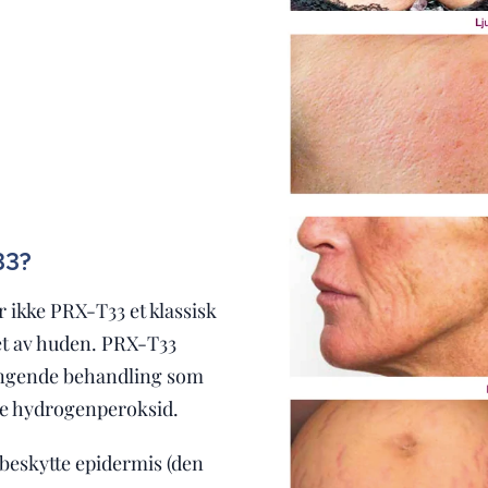
33?
r ikke PRX-T33 et klassisk
get av huden. PRX-T33
yngende behandling som
se hydrogenperoksid.
beskytte epidermis (den