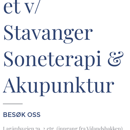
et v/
Stavanger
Soneterapi &
Akupunktur
BESØK OSS
Lagårdsveien 79, 2.etg. (inngang fra Vålandsbakken)