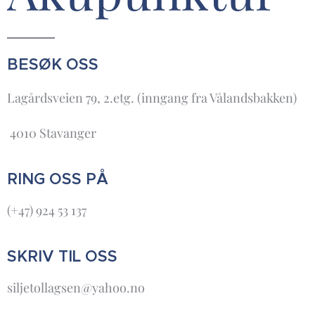
BESØK OSS
Lagårdsveien 79, 2.etg. (inngang fra Vålandsbakken)
4010 Stavanger
RING OSS PÅ
(+47) 924 53 137
SKRIV TIL OSS
siljetollagsen@yahoo.no