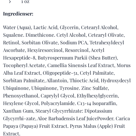
1 oz
Ingredienser:
Water (Aqua), Lactic Acid, Glycerin, Cetearyl Alcohol,
Squalene. Dimethicone. Cetyl Alcohol, Cetearyl Olivate,
Retinol, Sorbitan Olivate, Sodium PCA, Tetrahexyldecyl
Ascorbate, Hexyiresorcinol, Resorcinol, Acetyl
Hexapeptide-8, Butyrospermum Parkii (Shea Butter),
Tocopheryl Acetate, Camellia Sinensis Leaf Extract, Morus
Alba Leaf Extract, Oligopeptide-51, Cetyl Palmitate,
Sorbitan PaImitate, Allantoin, Thioctic Acid, Hydroxydecyl
Ubiquinone, Ubiquinone, Tyrosine. Zinc Sulfate,
Phenoxyethanol, Caprylyl Glycol, Ethylhexylglycerin,
Hexylene Glycol, Polyacrylamide. C13-14 Isoparaffin,
Xanthan Gum, Stearyl Glycyrrhizate: Dipotassium
Glycyrrhi-zate, Aloe Barbadensis Leaf JuicePowder. Carica
Papaya (Papaya) Fruit Extract. Pyrus Malus (Apple) Fruit
Extract.