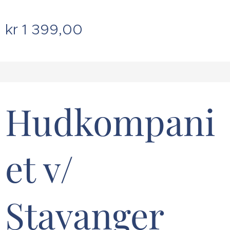
kr
1 399,00
Hudkompani
et v/
Stavanger