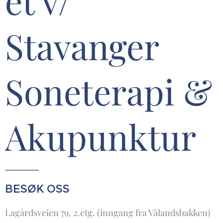
et v/
Stavanger
Soneterapi &
Akupunktur
BESØK OSS
Lagårdsveien 79, 2.etg. (inngang fra Vålandsbakken)