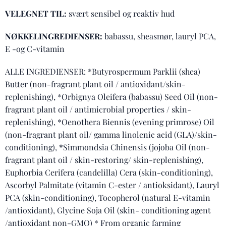
VELEGNET TIL:
svært sensibel og reaktiv hud
NØKKELINGREDIENSER:
babassu, sheasmør, lauryl PCA,
E -og C-vitamin
ALLE INGREDIENSER: *Butyrospermum Parklii (shea)
Butter (non-fragrant plant oil / antioxidant/skin-
replenishing), *Orbignya Oleifera (babassu) Seed Oil (non-
fragrant plant oil / antimicrobial properties / skin-
replenishing), *Oenothera Biennis (evening primrose) Oil
(non-fragrant plant oil/ gamma linolenic acid (GLA)/skin-
conditioning), *Simmondsia Chinensis (jojoba Oil (non-
fragrant plant oil / skin-restoring/ skin-replenishing),
Euphorbia Cerifera (candelilla) Cera (skin-conditioning),
Ascorbyl Palmitate (vitamin C-ester / antioksidant), Lauryl
PCA (skin-conditioning), Tocopherol (natural E-vitamin
/antioxidant), Glycine Soja Oil (skin- conditioning agent
/antioxidant non-GMO) * From organic farming