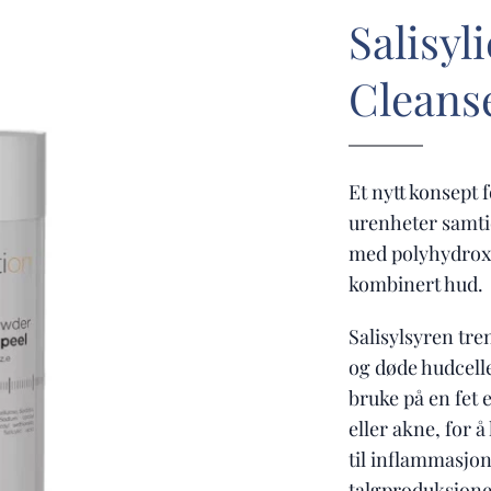
Salisyl
Cleans
Et nytt konsept 
urenheter samtid
med polyhydroxys
kombinert hud.
Salisylsyren tre
og døde hudcelle
bruke på en fet
eller akne, for 
til inflammasjon
talgproduksjonen