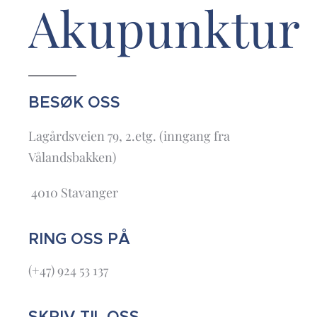
Akupunktur
BESØK OSS
Lagårdsveien 79, 2.etg. (inngang fra
Vålandsbakken)
4010 Stavanger
RING OSS PÅ
(+47) 924 53 137
SKRIV TIL OSS