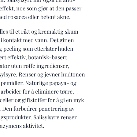
ffekt, noe som gjør at den passer
ed rosacea eller betent akne.
les til et rikt og kremaktig skum
i kontakt med vann. Det gir en
g peeling som etterlater huden
rt effektiv, botanisk-basert
ator uten røffe ingredienser,
isylsyre. Renser og jevner hudtonen
ipemidler. Naturlige papaya- og
rbeider for å eliminere tørre,
celler og giftstoffer for å gi en myk
. Den forbedrer penetrering av
gsprodukter. Salisylsyre renser
nzymens aktivitet.