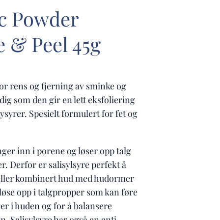
ic Powder
e & Peel 45g
for rens og fjerning av sminke og
ig som den gir en lett eksfoliering
yrer. Spesielt formulert for fet og
nger inn i porene og løser opp talg
r. Derfor er salisylsyre perfekt å
 eller kombinert hud med hudormer
å løse opp i talgpropper som kan føre
er i huden og for å balansere
. Salisylsyre har også en anti-