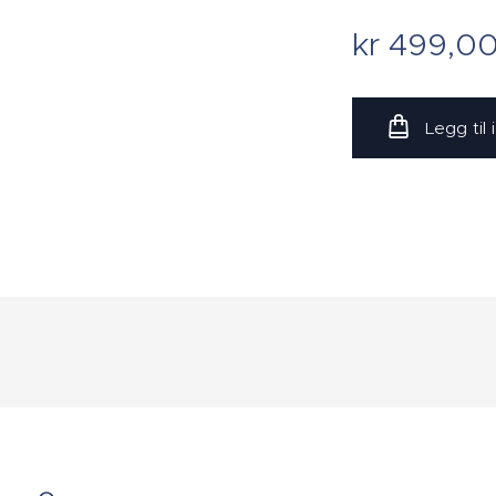
kr
499,0
Legg til