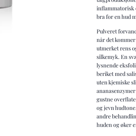
inflammatorisk e
bra for en hud m
Pulveret forvand
når det kommer 
utmerket rens o
silkemyk. En svæ
lysnende eksfoli
beriket med sal
uten kjemiske sl
ananasenzymer a
gustne overflate
og jevn hudtone
andre behandlin
huden og øker e