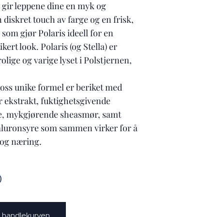
gir leppene dine en myk og
n diskret touch av farge og en frisk,
 som gjør Polaris ideell for en
ikert look. Polaris (og Stella) er
rolige og varige lyset i Polstjernen,
loss unike formel er beriket med
r ekstrakt, fuktighetsgivende
e, mykgjørende sheasmør, samt
aluronsyre som sammen virker for å
 og næring.
0
 i handlekurven