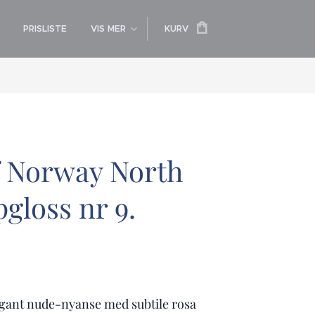
PRISLISTE
VIS MER
KURV
f Norway North
pgloss nr 9.
legant nude-nyanse med subtile rosa