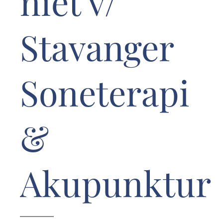
niet v/
Stavanger
Soneterapi
&
Akupunktur