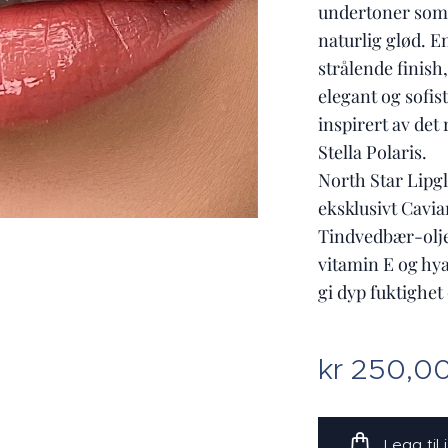
undertoner som 
naturlig glød. E
strålende finish,
elegant og sofist
inspirert av det 
Stella Polaris.
North Star Lipg
eksklusivt Cavia
Tindvedbær-olj
vitamin E og hy
gi dyp fuktighet
kr
250,0
Legg til