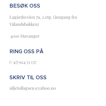
BESØK OSS
Lagårdsveien 79, 2.etg. (inngang fra
Vålandsbakken)
4010 Stavanger
RING OSS PÅ
(+47) 924 53 137
SKRIV TIL OSS
siljetollagsen@yahoo.no